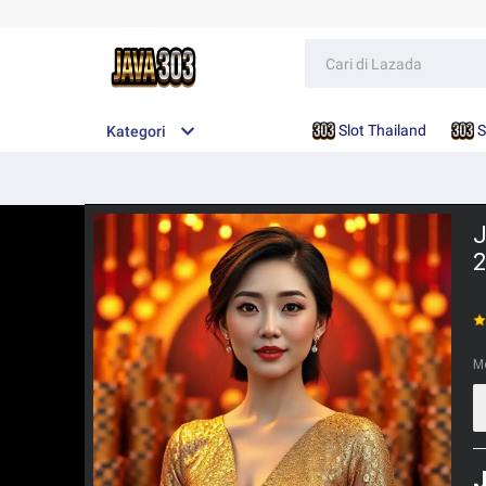
Slot Thailand
S
Kategori
J
2
M
J