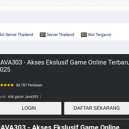
JAVA303
SITUS SLOT GACOR
SITUS SLOT
SLOT GACOR H
lot Server Thailand
Server Thailand
Slot Tergacor
AVA303 - Akses Ekslusif Game Online Terbar
025
88.787 Penilaian
erek
:
slot gacor Java303
LOGIN
DAFTAR SEKARANG
AVA303 - Akses Ekslusif Game Online